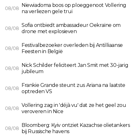
Niewiadoma boos op ploeggenoot Vollering
08/08
na verliezen gele trui
Sofia ontbiedt ambassadeur Oekraïne om
08/08
drone met explosieven
Festivalbezoeker overleden bij Antilliaanse
08/08
Feesten in België
Nick Schilder feliciteert Jan Smit met 30-jarig
08/08
jubileum
Frankie Grande steunt zus Ariana na laatste
08/08
optreden VS
Vollering zag in 'déjà vu' dat ze het geel zou
08/08
veroveren in Nice
Bloomberg: Kyiv ontziet Kazachse olietankers
08/08
bij Russische havens