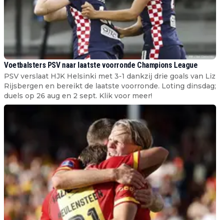
Voetbalsters PSV naar laatste voorronde Champions League
PSV verslaat HJK Helsinki met 3-1 dankzij drie goals van Liz
Rijsbergen en bereikt de laatste voorronde. Loting dinsdag;
duels op 26 aug en 2 sept. Klik voor meer!